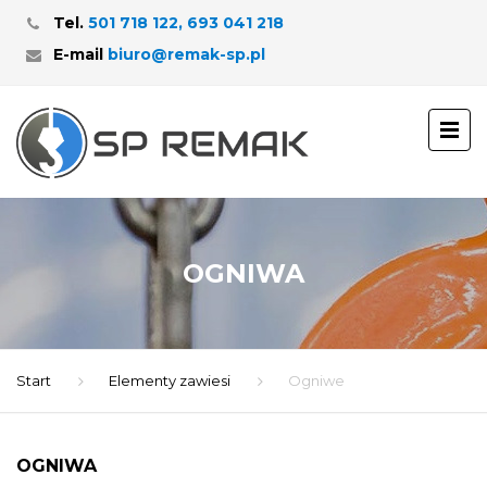
Tel.
501 718 122, 693 041 218
E-mail
biuro@remak-sp.pl
OGNIWA
Start
Elementy zawiesi
Ogniwe
OGNIWA