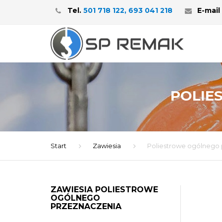
Tel.
501 718 122, 693 041 218
E-mail
POLIE
Start
Zawiesia
Poliestrowe ogólnego
ZAWIESIA POLIESTROWE
OGÓLNEGO
PRZEZNACZENIA