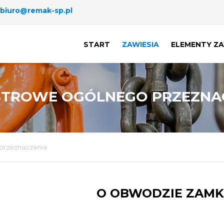
biuro@remak-sp.pl
START
ZAWIESIA
ELEMENTY ZA
ŁAŃCUCHOW
LINOWE
SZAKLE
STROWE OGÓLNEGO PRZEZNA
POLIESTROWE TAŚMOWE
OGNIWA
POLIESTROWE OGÓLNEGO
PRZEZNACZENIA
 przeznaczenia
O OBWODZIE ZAMK