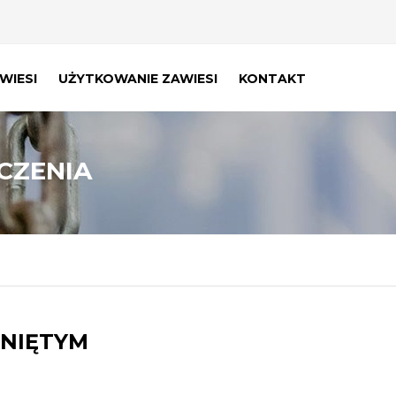
WIESI
UŻYTKOWANIE ZAWIESI
KONTAKT
E
HAKI
ZŁĄCZKI
CZENIA
NIĘTYM